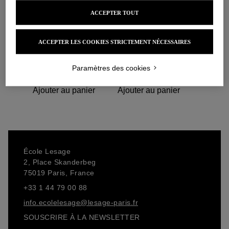
<strong>Delivrance d’une attestation de
formation</strong><br>
ACCEPTER TOUT
Produits similaires
ACCEPTER LES COOKIES STRICTEMENT NÉCESSAIRES
Paramètres des cookies
Ajouter au panier
Ajouter au panier
Ajouter au panier
Ajouter au panier
École Lesage
2, Place Skanderbeg
75019 Paris, France
+33 1 44 79 00 88
info.ecolelesage@lesage-paris.fr
SOUSCRIRE À LA NEWSLETTER