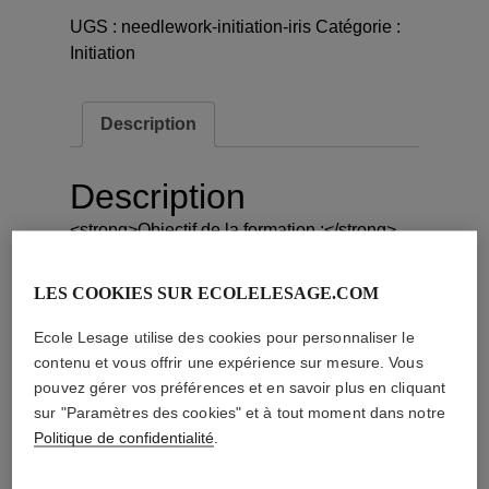
AIGUILLE
UGS :
needlework-initiation-iris
Catégorie :
:
Initiation
IRIS
Description
Description
<strong>Objectif de la formation :</strong>
<br>
Initiation de 6 heures à l’aiguille.
LES COOKIES SUR ECOLELESAGE.COM
<br>
<br>
Ecole Lesage utilise des cookies pour personnaliser le
<strong>Modalités d’évaluation des acquis :
contenu et vous offrir une expérience sur mesure. Vous
</strong><br>
pouvez gérer vos préférences et en savoir plus en cliquant
sur "Paramètres des cookies" et à tout moment dans notre
Exercices pratiques individuels
Politique de confidentialité
.
<br>
<br>