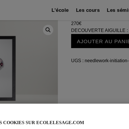
L’école
Les cours
Les sémi
270
€
DECOUVERTE AIGUILLE 
quantité
AJOUTER AU PANI
de
DECOUVERTE
AIGUILLE
UGS :
needlework-initiation
:
CŒUR
BAROQUE
S COOKIES SUR ECOLELESAGE.COM