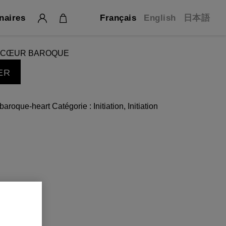
naires
Français
English
日本語
: CŒUR BAROQUE
ER
-baroque-heart
Catégorie :
Initiation
,
Initiation