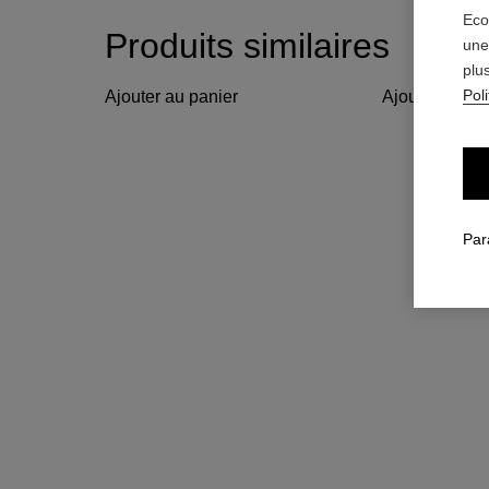
Eco
Produits similaires
une
plu
Poli
Ajouter au panier
Ajouter au pa
Par