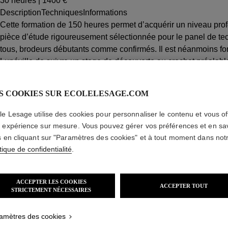
30 heures | 1400 €*
Description
Techniques
Informations
Cette formation de 150 heures permet d’acquérir un niveau pro
pièce d’étude rigoureusement sélectionnée pour le panel de tec
tous, brodeurs débutants comme confirmés. Il est néanmoins for
Lunéville de suivre un stage de découverte au crochet préalab
Pour une maîtrise complète de toutes les techniques de broderie
stages de perfectionnement après nos formations en broderie Ha
S COOKIES SUR ECOLELESAGE.COM
agréée, elles peuvent être suivies dans le cadre d’un Congé In
pour que nous déterminions ensemble quelles formations sauront
le Lesage utilise des cookies pour personnaliser le contenu et vous off
* Prix net de TVA
 expérience sur mesure. Vous pouvez gérer vos préférences et en sa
s en cliquant sur "Paramètres des cookies" et à tout moment dans not
tique de confidentialité
.
ACCEPTER LES COOKIES
ACCEPTER TOUT
STRICTEMENT NÉCESSAIRES
amètres des cookies