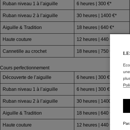
Ruban niveau 1 à l’aiguille
6 heures | 300 €*
Ruban niveau 2 à l’aiguille
30 heures | 1400 €*
Aiguille & Tradition
18 heures | 640 €*
Haute couture
12 heures | 440 €*
Cannetille au crochet
18 heures | 750 €*
LE
Eco
Cours perfectionnement
une
Découverte de l’aiguille
6 heures | 300 €*
plu
Poli
Ruban niveau 1 à l’aiguille
6 heures | 300 €*
Ruban niveau 2 à l’aiguille
30 heures | 1400 €*
Aiguille & Tradition
18 heures | 640 €*
Par
Haute couture
12 heures | 440 €*