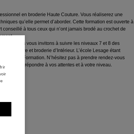
fessionnel en broderie Haute Couture. Vous réaliserez une
hniques qu’elle permet d’aborder. Cette formation est ouverte à
t conseillé à tous ceux qui n’ont jamais brodé au crochet de
lement.
 d’art, nous vous invitons à suivre les niveaux 7 et 8 des
ute Couture et broderie d’Intérieur. L’école Lesage étant
dividuel de Formation. N’hésitez pas à prendre rendez-vous
 le mieux répondre à vos attentes et à votre niveau.
rir
voir
re