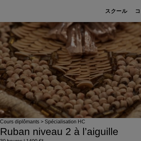
スクール
コ
Cours diplômants > Spécialisation HC
Ruban niveau 2 à l’aiguille