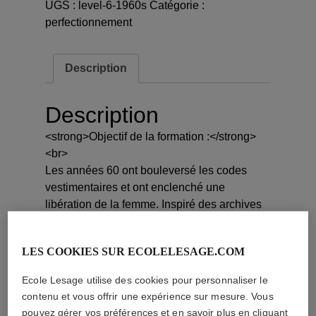
UGS :
level-6-1960s
Catégorie :
:
perfectionnement
ANNEES
60
Description
Description
<strong>Objectif de la formation :</strong>
<br>
Les années 60 ont bouleversé les codes
vestimentaires et ont enclenché une
libération de la femme. Inspiré des archives
Lesage des années 60, le sixième niveau de
la série « Histoire de la Mode » mélanges
LES COOKIES SUR ECOLELESAGE.COM
couleurs audacieuses et éléments aux effets
miroir.
Ecole Lesage utilise des cookies pour personnaliser le
30 heures de cours sont nécessaires.
contenu et vous offrir une expérience sur mesure. Vous
Niveau 6 sur 8.
pouvez gérer vos préférences et en savoir plus en cliquant