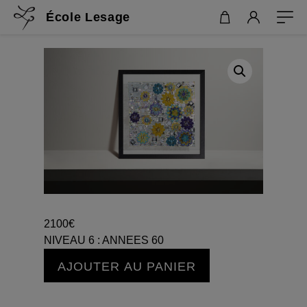
École Lesage
2100
€
NIVEAU 6 : ANNEES 60
quantité
AJOUTER AU PANIER
de
NIVEAU
6