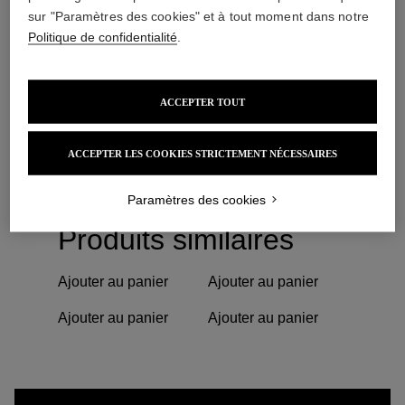
<br>
sur "Paramètres des cookies" et à tout moment dans notre
<br>
Politique de confidentialité
.
<strong>Modalités d’évaluation des acquis :
</strong><br>
Exercices pratiques individuels
ACCEPTER TOUT
<br>
<br>
ACCEPTER LES COOKIES STRICTEMENT NÉCESSAIRES
<strong>Delivrance d’une attestation de
formation</strong><br>
Paramètres des cookies
Produits similaires
Ajouter au panier
Ajouter au panier
Ajouter au panier
Ajouter au panier