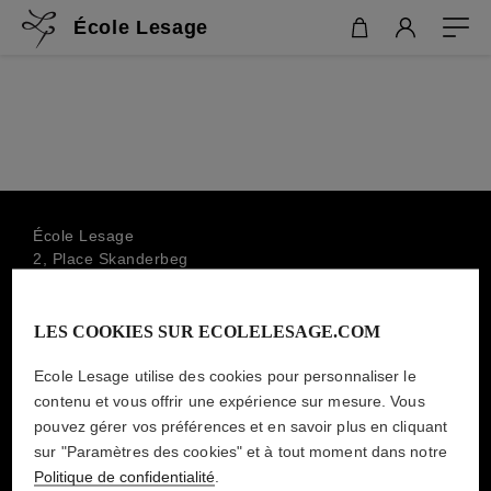
École Lesage
École Lesage
2, Place Skanderbeg
75019 Paris, France
+33 1 44 79 00 88
LES COOKIES SUR ECOLELESAGE.COM
info.ecolelesage@lesage-paris.fr
Ecole Lesage utilise des cookies pour personnaliser le
SOUSCRIRE À LA NEWSLETTER
contenu et vous offrir une expérience sur mesure. Vous
MAISON LESAGE
pouvez gérer vos préférences et en savoir plus en cliquant
sur "Paramètres des cookies" et à tout moment dans notre
Politique de confidentialité
.