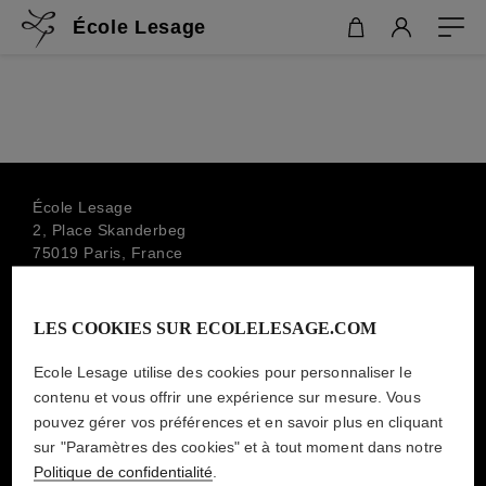
École Lesage
École Lesage
2, Place Skanderbeg
75019 Paris, France
+33 1 44 79 00 88
info.ecolelesage@lesage-paris.fr
LES COOKIES SUR ECOLELESAGE.COM
SOUSCRIRE À LA NEWSLETTER
Ecole Lesage utilise des cookies pour personnaliser le
MAISON LESAGE
contenu et vous offrir une expérience sur mesure. Vous
pouvez gérer vos préférences et en savoir plus en cliquant
sur "Paramètres des cookies" et à tout moment dans notre
MENTIONS LÉGALES
Politique de confidentialité
.