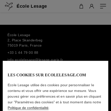
École Lesage
École Lesage
2, Place Skanderbeg
75019 Paris, France
+33 1 44 79 00 88
info.ecolelesage@lesage-paris.fr
SOUSCRIRE À LA NEWSLETTER
MAISON LESAGE
LES COOKIES SUR ECOLELESAGE.COM
Ecole Lesage utilise des cookies pour personnaliser le
contenu et vous offrir une expérience sur mesure. Vous
MENTIONS LÉGALES
pouvez gérer vos préférences et en savoir plus en cliquant
sur "Paramètres des cookies" et à tout moment dans notre
POLITIQUE DE CONFIDENTIALITÉ
Politique de confidentialité
.
CONDITIONS GÉNÉRALES DE VENTE