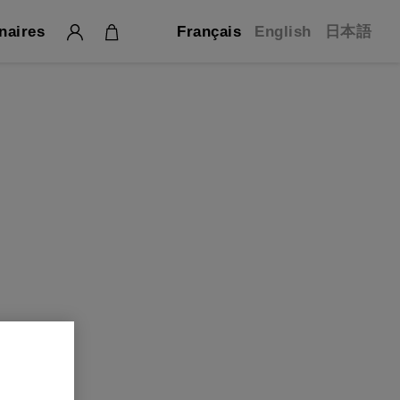
naires
Français
English
日本語