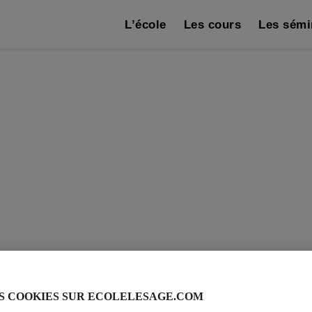
L’école
Les cours
Les sémi
S COOKIES SUR ECOLELESAGE.COM