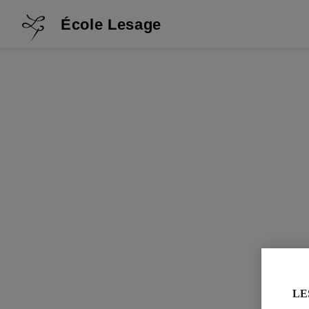
École Lesage
LE