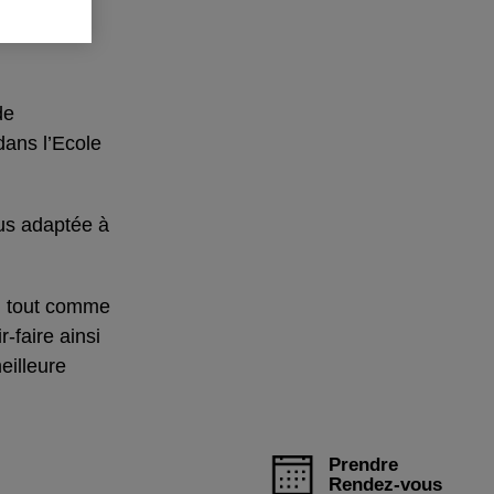
de
dans l’Ecole
lus adaptée à
e, tout comme
-faire ainsi
eilleure
Prendre
Rendez-vous