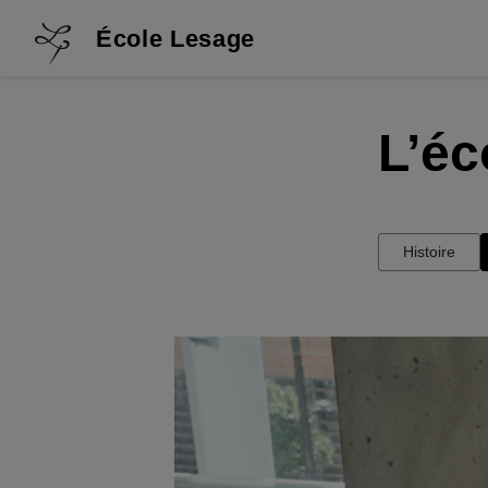
École Lesage
L’éc
Histoire