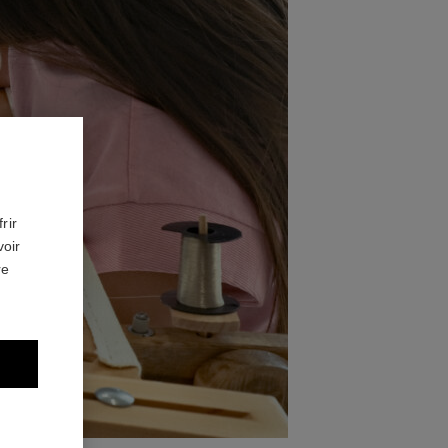
rir
voir
re