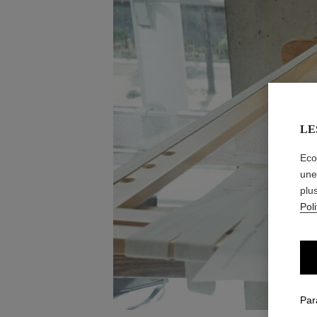
LE
Eco
une
plu
Poli
Par