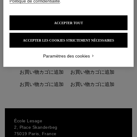
ン
Politique de confidentialité
.
<br>
ボ
<strong>方法：</strong><br>
個
グループレッスン(最大6人)
ACCEPTER TOUT
<br>
<br>
<strong>証明書の発行</strong><br>
ACCEPTER LES COOKIES STRICTEMENT NÉCESSAIRES
関連商品
Paramètres des cookies
お買い物カゴに追加
お買い物カゴに追加
お買い物カゴに追加
お買い物カゴに追加
École Lesage
2, Place Skanderbeg
75019 Paris, France