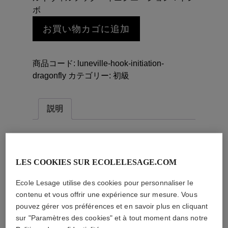
ボ
ル
お買い物カゴに追加
ネ
ヴ
ィ
商品コード:
luneville-hook-initiation-
ル
dragonfly
カテゴリー:
初級
フ
ッ
ク・
説明
イ
ニ
説明
シ
エ
<strong>レッスン内容：</strong><br>
LES COOKIES SUR ECOLELESAGE.COM
ー
リュネヴィル フックによる刺繍、12時間の
シ
初級コース
Ecole Lesage utilise des cookies pour personnaliser le
ョ
contenu et vous offrir une expérience sur mesure. Vous
鳩、トンボ、蝶のいずれかを選択できます
ン：
pouvez gérer vos préférences et en savoir plus en cliquant
<br>
ト
sur "Paramètres des cookies" et à tout moment dans notre
最初のクラスにて、色をお選び頂けます。