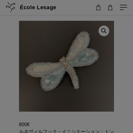
École Lesage
800
€
ルネヴィルフック・イニシエーション：トン