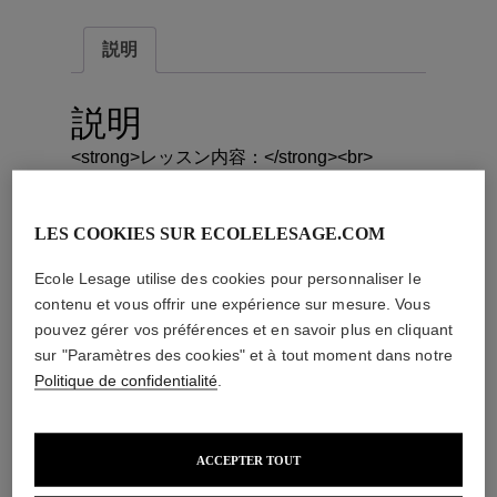
ナ
ル・
説明
ス
テ
説明
ッ
チ
<strong>レッスン内容：</strong><br>
個
伝統的なステッチを学ぶ18時間の刺繍基礎
コース
LES COOKIES SUR ECOLELESAGE.COM
<br>
<br>
Ecole Lesage utilise des cookies pour personnaliser le
<strong>方法：</strong><br>
contenu et vous offrir une expérience sur mesure. Vous
グループレッスン(最大6人)
pouvez gérer vos préférences et en savoir plus en cliquant
<br>
sur "Paramètres des cookies" et à tout moment dans notre
<br>
Politique de confidentialité
.
<strong>証明書の発行</strong><br>
関連商品
ACCEPTER TOUT