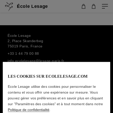
École Lesage
École Lesage
2, Place Skanderbeg
75019 Paris, France
+33 1 44 79 00 88
info.ecolelesage@lesage-paris.fr
ニュースレターを購読する
MAISON LESAGE
LES COOKIES SUR ECOLELESAGE.COM
Ecole Lesage utilise des cookies pour personnaliser le
contenu et vous offrir une expérience sur mesure. Vous
法的通知
pouvez gérer vos préférences et en savoir plus en cliquant
sur "Paramètres des cookies" et à tout moment dans notre
個人データ
Politique de confidentialité
.
一般販売条件