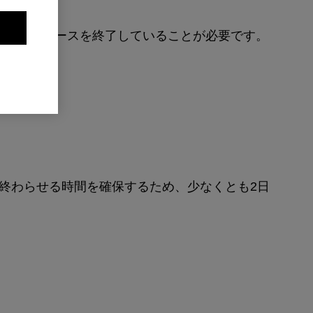
ックの初級コースを終了していることが必要です。
を終わらせる時間を確保するため、少なくとも2日