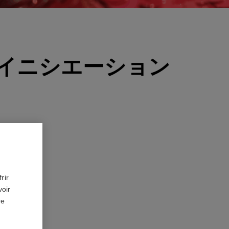
イニシエーション
rir
voir
re