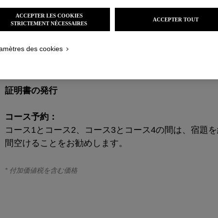
レッスン内容：
ACCEPTER LES COOKIES
ACCEPTER TOUT
プール刺繍、18時間の初級コース リュネヴィル フ
STRICTEMENT NÉCESSAIRES
amètres des cookies
方法 :
グループレッスン(最大6人)
証明書の発行
コース予約：
コース1とコース2、コース3とコース4の間は、宿題
間空けることをお勧めします。
* 付加価値税を含む価格