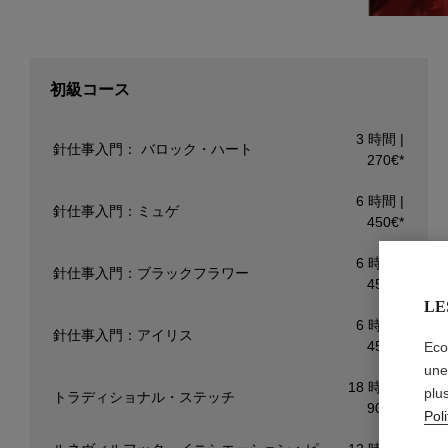
初級コース
3 時間 |
針仕事入門： バロック・ハート
270€*
6 時間 |
針仕事入門：ミュゲ
450€*
6 時間 |
針仕事入門：ブラックフラワー
450€*
LE
6 時間 |
針仕事入門：アイリス
450€*
Eco
une
18 時間 |
plu
トラディショナル・ステッチ
900€*
Poli