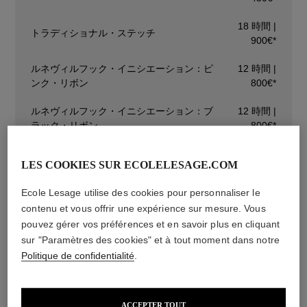
18 時間 |
トラディショナル・ステッチ
900€*
ルネヴィルフック・イニシエーション：ピ
12 時間 |
ンク・リボン
800€*
ルネヴィルフック・イニシエーション：ブ
12 時間 |
ラック・リボン
800€*
ルネヴィルフック・イニシエーション：ホ
12 時間 |
LES COOKIES SUR ECOLELESAGE.COM
ワイト・リボン
800€*
Ecole Lesage utilise des cookies pour personnaliser le
ルネヴィル・フック・イニシエーション レ
18 時間 |
contenu et vous offrir une expérience sur mesure. Vous
ベル2：ケシの花
1150€*
pouvez gérer vos préférences et en savoir plus en cliquant
18 時間 |
sur "Paramètres des cookies" et à tout moment dans notre
カネティーユ ゴールド刺繍
1250€*
Politique de confidentialité
.
パスマントリー・ディスカバリー：カード
27 時間 |
ホルダー
1600€*
ACCEPTER TOUT