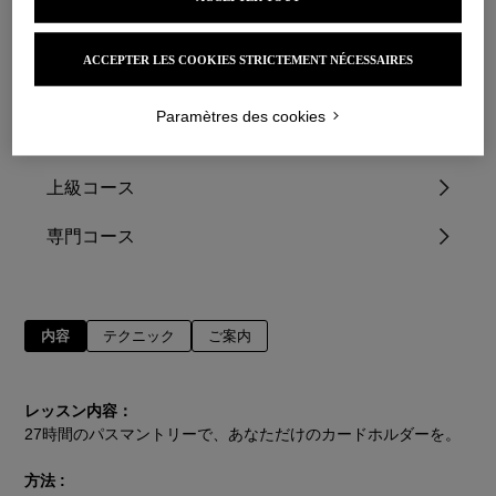
6 時間 |
リボン刺繍：レベル1
700€*
ACCEPTER LES COOKIES STRICTEMENT NÉCESSAIRES
30 時間 |
リボン刺繍：レベル2
Paramètres des cookies
1750€*
上級コース
専門コース
内容
テクニック
ご案内
レッスン内容：
27時間のパスマントリーで、あなただけのカードホルダーを。
方法 :