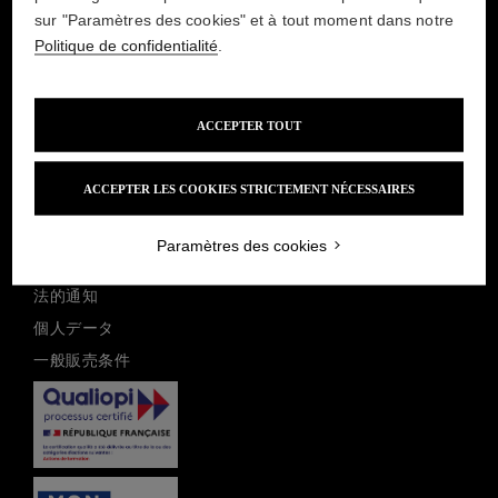
sur "Paramètres des cookies" et à tout moment dans notre
École Lesage
Politique de confidentialité
.
2, Place Skanderbeg
75019 Paris, France
+33 1 44 79 00 88
ACCEPTER TOUT
info.ecolelesage@lesage-paris.fr
ニュースレターを購読する
ACCEPTER LES COOKIES STRICTEMENT NÉCESSAIRES
MAISON LESAGE
Paramètres des cookies
法的通知
個人データ
一般販売条件