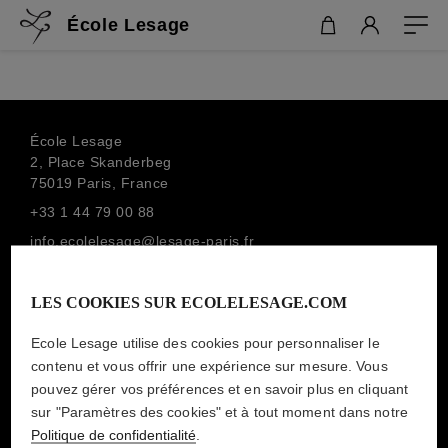
École Lesage
École Lesage
2, Place Skanderbeg
75019 Paris, France
+33 1 44 79 00 88
info.ecolelesage@lesage-paris.fr
SOUSCRIRE À LA NEWSLETTER
MAISON LESAGE
LES COOKIES SUR ECOLELESAGE.COM
Ecole Lesage utilise des cookies pour personnaliser le
contenu et vous offrir une expérience sur mesure. Vous
MENTIONS LÉGALES
pouvez gérer vos préférences et en savoir plus en cliquant
sur "Paramètres des cookies" et à tout moment dans notre
POLITIQUE DE CONFIDENTIALITÉ
Politique de confidentialité
.
CONDITIONS GÉNÉRALES DE VENTE